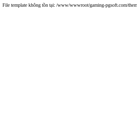
File template không tồn tại: /www/wwwroot/gaming-pgsoft.com/th